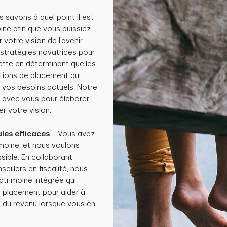
 savons à quel point il est
ine afin que vous puissiez
r votre vision de l’avenir.
stratégies novatrices pour
nette en déterminant quelles
lutions de placement qui
à vos besoins actuels. Notre
r avec vous pour élaborer
er votre vision.
les efficaces
– Vous avez
imoine, et nous voulons
ssible. En collaborant
illers en fiscalité, nous
atrimoine intégrée qui
de placement pour aider à
té du revenu lorsque vous en